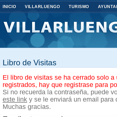
INICIO
VILLARLUENGO
TURISMO
AYUNTA
Libro de Visitas
El libro de visitas se ha cerrado solo a
registrados, hay que registrase para po
Si no recuerda la contraseña, puede vo
este link
y se le enviará un email para
Muchas gracias.