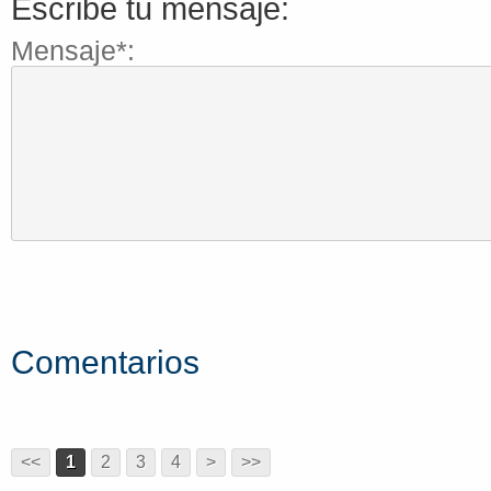
Escribe tu mensaje:
Mensaje*:
Comentarios
<<
1
2
3
4
>
>>