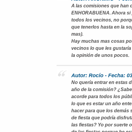
A las comisiones que han c
ENHORABUENA. Ahora si po
todos los vecinos, no porq
que tenerlos hasta en la s
mas).
Hay muchas mas cosas por 
vecinos lo que les gustaría t
la opinión de unos pocos.
Autor: Rocío - Fecha: 0
No quería entrar en estas 
año de la comisión? ¿Sabes
acorde para todos los púb
lo que es estar un año ent
hacer para que los demás s
de fiesta que podría disfru
las fiestas? Yo por suerte 
de las fiestas porque he e