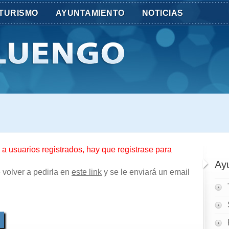
TURISMO
AYUNTAMIENTO
NOTICIAS
o a usuarios registrados, hay que registrase para
Ay
 volver a pedirla en
este link
y se le enviará un email