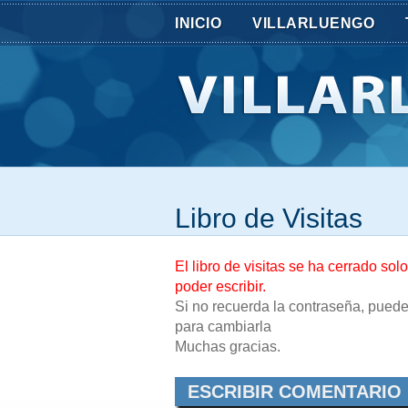
INICIO
VILLARLUENGO
Libro de Visitas
El libro de visitas se ha cerrado sol
poder escribir.
Si no recuerda la contraseña, puede
para cambiarla
Muchas gracias.
ESCRIBIR COMENTARIO