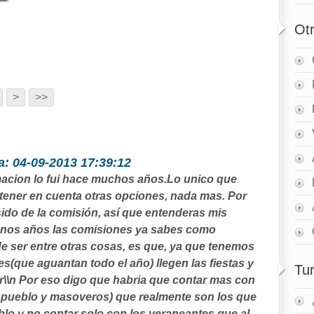
Ot
>
>>
: 04-09-2013 17:39:12
ormacion lo fui hace muchos años.Lo unico que
 tener en cuenta otras opciones, nada mas. Por
sido de la comisión, así que entenderas mis
 unos años las comisiones ya sabes como
e ser entre otras cosas, es que, ya que tenemos
es(que aguantan todo el año) llegen las fiestas y
Tu
.\\r\\n Por eso digo que habria que contar mas con
el pueblo y masoveros) que realmente son los que
blo y no contar solo con los veraneantes que al