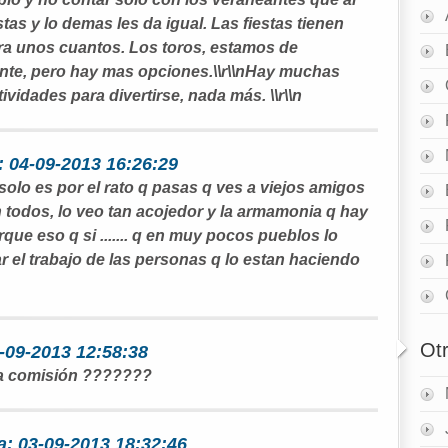
stas y lo demas les da igual. Las fiestas tienen
ra unos cuantos. Los toros, estamos de
ente, pero hay mas opciones.\\r\\nHay muchas
tividades para divertirse, nada más. \\r\\n
: 04-09-2013 16:26:29
solo es por el rato q pasas q ves a viejos amigos
n todos, lo veo tan acojedor y la armamonia q hay
ue eso q si ....... q en muy pocos pueblos lo
rar el trabajo de las personas q lo estan haciendo
Ot
4-09-2013 12:58:38
 la comisión ???????
: 03-09-2013 18:32:46