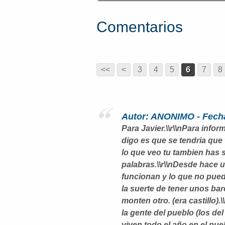
Comentarios
<<
<
3
4
5
6
7
8
Autor: ANONIMO - Fecha
Para Javier.\\r\\nPara inf
digo es que se tendria que
lo que veo tu tambien has 
palabras.\\r\\nDesde hace
funcionan y lo que no pued
la suerte de tener unos bar
monten otro. (era castillo)
la gente del pueblo (los d
viven todo el año en el pue