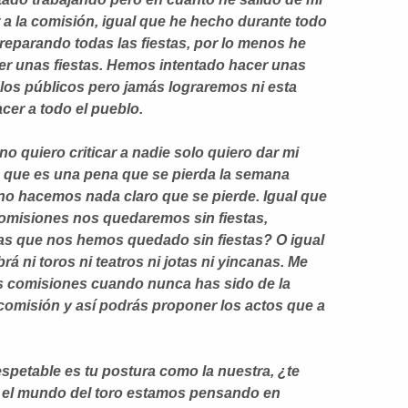
r a la comisión, igual que he hecho durante todo
eparando todas las fiestas, por lo menos he
er unas fiestas. Hemos intentado hacer unas
 los públicos pero jamás lograremos ni esta
cer a todo el pueblo.
 no quiero criticar a nadie solo quiero dar mi
n que es una pena que se pierda la semana
si no hacemos nada claro que se pierde. Igual que
comisiones nos quedaremos sin fiestas,
as que nos hemos quedado sin fiestas? O igual
á ni toros ni teatros ni jotas ni yincanas. Me
las comisiones cuando nunca has sido de la
 comisión y así podrás proponer los actos que a
espetable es tu postura como la nuestra, ¿te
 el mundo del toro estamos pensando en