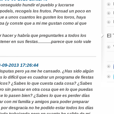
onseguido hundir el pueblo y lucrarse
deís, recogeís los frutos. Pensad un poco en
ue a unos cuantos les gusten los toros, haya
opa (y conste que a mi me gustan como al que
El
hacer y habría que preguntarles a todos los
ener en sus fiestas.............parece que solo vale
3-09-2013 17:26:44
disputas pero ya me he cansado. ¿Has sido algún
 lo difícil que es cuadrar un programa de fiestas
licos? ¿Sabes lo que cuesta cada cosa? ¿Sabes
ero sin pensar en otra cosa que en lo que puedas
e lo pasen bien? ¿Sabes lo que es perder días
tar con mi familia y amigos para poder preparar
o por desgracia no he podido estar todos los días
stado trabajando pero en cuanto he salido de mi