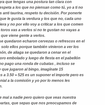
egra que tengas una postura tan clara con
respeta a los que no piensan como tú, yo a ti no
s anti taurina, respeto tu decisión. Por ponerte
que le gusta la verdura y los que no, cada uno
iera y no por ello voy a criticar a los que comen
 toros vas a verlos si no te gustan no vayas a
que viene gente a verlos.
e quedaron echaron cervezas o refrescos en el
o solo ellos porque también vinieron a ver los
hón, de aliaga se quedaron a cenar en el
toro embolado y luego de fiesta en el pabellón
uno pago una ronda de cubatas , incluso se
y que jugaron al bingo, imagínate 15
 a 3.50 = 525 es un suponer el importe pero es
nial a la comisión y yo por lo menos les
n.
te mal a nadie pero quiero que veas nuestra
partas, que sepas que nos preocupamos de