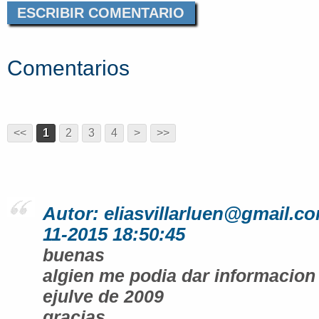
ESCRIBIR COMENTARIO
Comentarios
<<
1
2
3
4
>
>>
Autor: eliasvillarluen@gmail.co
11-2015 18:50:45
buenas
algien me podia dar informacion
ejulve de 2009
gracias