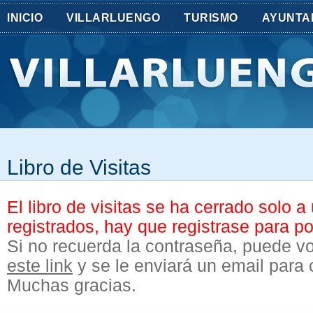
INICIO
VILLARLUENGO
TURISMO
AYUNTA
Libro de Visitas
El libro de visitas se ha cerrado solo a
registrados, hay que registrase para po
Si no recuerda la contraseña, puede vo
este link
y se le enviará un email para
Muchas gracias.