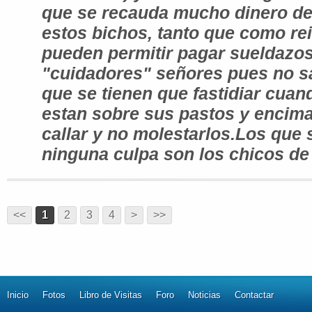
que se recauda mucho dinero de
estos bichos, tanto que como reit
pueden permitir pagar sueldazos
"cuidadores" señores pues no s
que se tienen que fastidiar cua
estan sobre sus pastos y encima
callar y no molestarlos.Los que 
ninguna culpa son los chicos de
<<
1
2
3
4
>
>>
Inicio
Fotos
Libro de Visitas
Foro
Noticias
Contactar